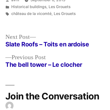
by
Posted
Historical buildings
,
Les Grouets
in
Tags:
château de la vicomté
,
Les Grouets
Next
Next Post
post:
Slate Roofs – Toits en ardoise
Post
Previous
Previous Post
navigation
post:
The bell tower – Le clocher
Join the Conversation