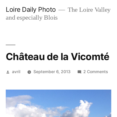
Skip
Loire Daily Photo
The Loire Valley
to
and especially Blois
content
Château de la Vicomté
Posted
on
avril
September 6, 2013
2 Comments
by
Chât
de
la
Vico