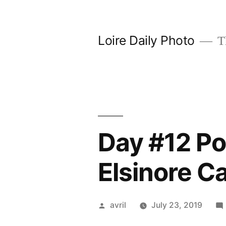
Skip
to
Loire Daily Photo
Th
content
Day #12 Po
Elsinore C
Posted
avril
July 23, 2019
by