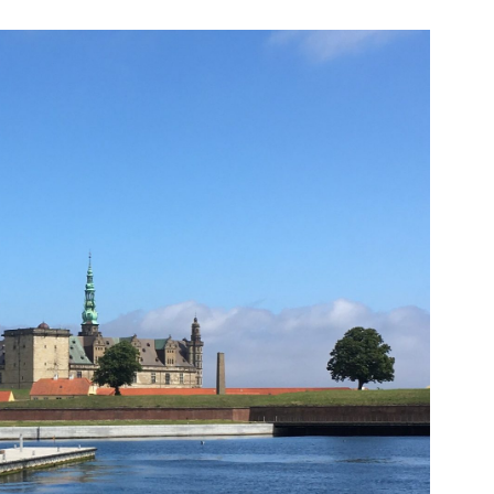
#12
Postcard
from
Denmark
–
Elsinore
Castle