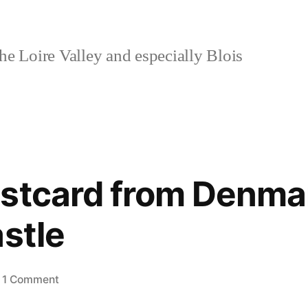
e Loire Valley and especially Blois
stcard from Denma
astle
on
1 Comment
Day