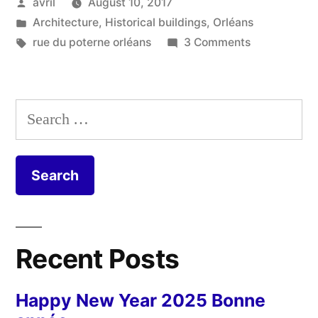
Posted
avril
August 10, 2017
Un
by
Posted
Architecture
,
Historical buildings
,
Orléans
autre
in
Tags:
on
rue du poterne orléans
3 Comments
coin
More
Corners
de
–
Search
rue”
Un
for:
autre
coin
de
rue
Recent Posts
Happy New Year 2025 Bonne