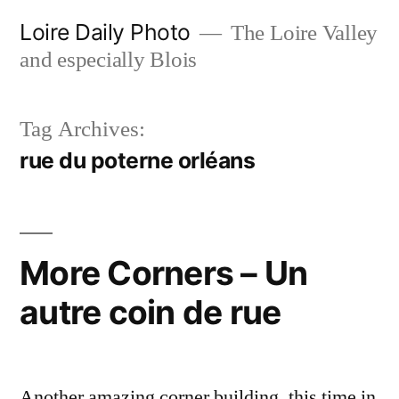
Skip
Loire Daily Photo
The Loire Valley
to
and especially Blois
content
Tag Archives:
rue du poterne orléans
More Corners – Un
autre coin de rue
Another amazing corner building, this time in