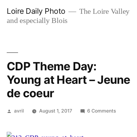
Skip
Loire Daily Photo
The Loire Valley
to
and especially Blois
content
CDP Theme Day:
Young at Heart – Jeune
de coeur
Posted
on
avril
August 1, 2017
6 Comments
by
CDP
Theme
Day: