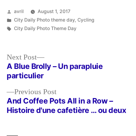
Posted
avril
August 1, 2017
by
Posted
City Daily Photo theme day
,
Cycling
in
Tags:
City Daily Photo Theme Day
Next
Next Post
post:
A Blue Brolly – Un parapluie
Post
particulier
navigation
Previous
Previous Post
post:
And Coffee Pots All in a Row –
Histoire d'une cafetière … ou deux