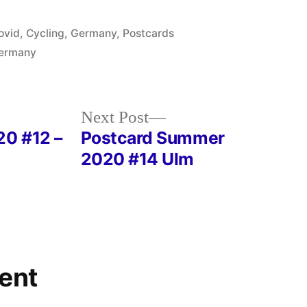
osted
ovid
,
Cycling
,
Germany
,
Postcards
Germany
Next
Next Post
post:
0 #12 –
Postcard Summer
2020 #14 Ulm
ent