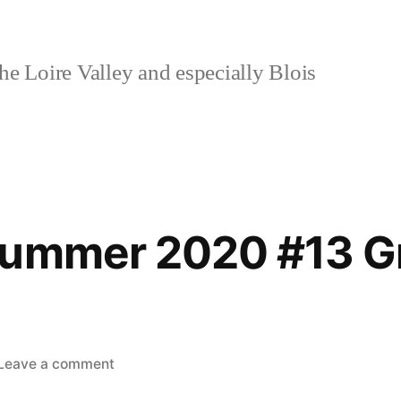
e Loire Valley and especially Blois
Summer 2020 #13 Gr
on
Leave a comment
Postcard