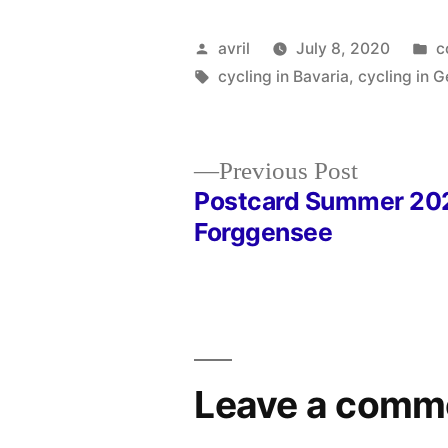
Posted
P
avril
July 8, 2020
c
by
Tags:
in
cycling in Bavaria
,
cycling in 
Previous
Previous Post
post:
Postcard Summer 202
Post
Forggensee
navigation
Leave a comm