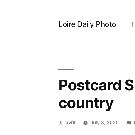
Skip
to
Loire Daily Photo
Th
content
Postcard 
country
Posted
avril
July 8, 2020
by