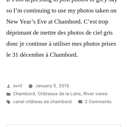
so I’m continuing to use my photos taken on
New Year’s Eve at Chambord. C’est trop
déprimant de mettre des photos de ciel gris
donc je continue à utiliser mes photos prises
le 31 décembre à Chambord.
Posted
avril
January 5, 2015
by
Posted
Chambord
,
Châteaux de la Loire
,
River views
in
Tags:
on
canal château de chambord
2 Comments
Swans
on
the