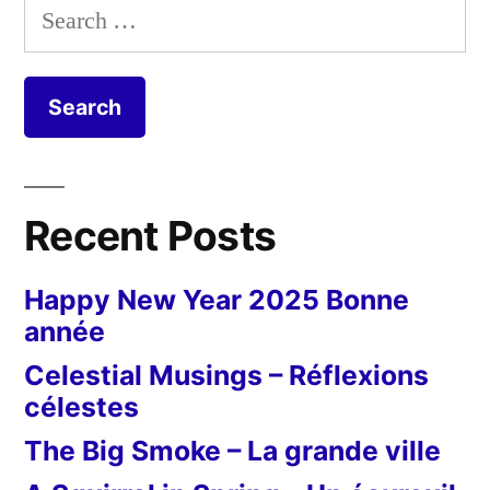
Search
Canal
for:
–
Cignes
sur
le
canal
Recent Posts
Happy New Year 2025 Bonne
année
Celestial Musings – Réflexions
célestes
The Big Smoke – La grande ville