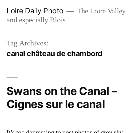
Skip
Loire Daily Photo
The Loire Valley
to
and especially Blois
content
Tag Archives:
canal château de chambord
Swans on the Canal –
Cignes sur le canal
It’s too depressing to post photos of grey sky