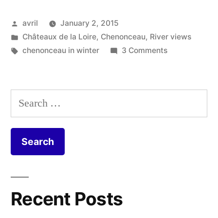
Reflections
Posted
avril
January 2, 2015
–
by
Posted
Châteaux de la Loire
,
Chenonceau
,
River views
Réflexions
in
Tags:
on
chenonceau in winter
3 Comments
de
New
Year
nouvel
Reflections
Search
an”
–
for:
Réflexions
de
nouvel
an
Recent Posts