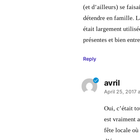
(et d’ailleurs) se fais
détendre en famille. L
était largement utilis
présentes et bien entr
Reply
avril
says:
April 25, 2017 
Oui, c’était t
est vraiment a
fête locale où