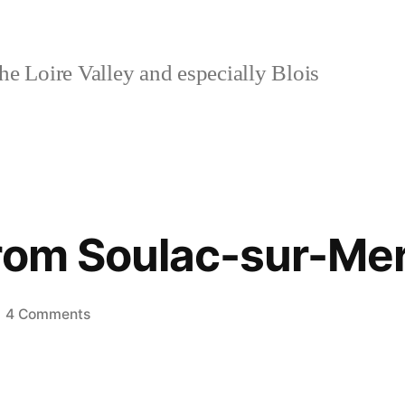
e Loire Valley and especially Blois
rom Soulac-sur-Me
on
4 Comments
Postcard
from
Soulac-