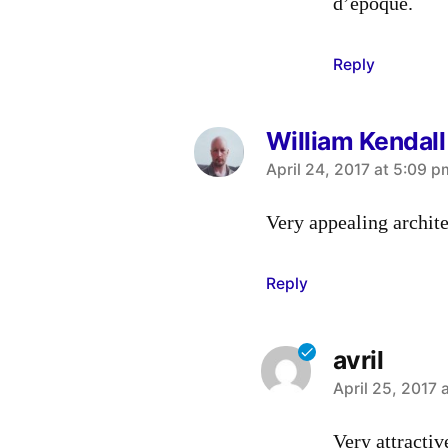
d’époque.
Reply
William Kendall
says:
April 24, 2017 at 5:09 p
Very appealing archite
Reply
avril
says:
April 25, 2017 
Very attractive