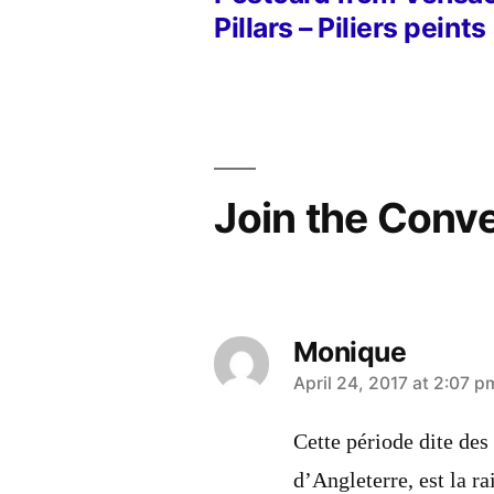
Post
Pillars – Piliers peints
navigation
Join the Conv
Monique
says:
April 24, 2017 at 2:07 p
Cette période dite des
d’Angleterre, est la r