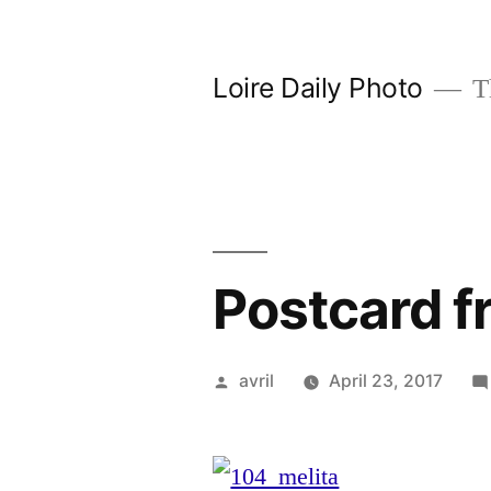
Skip
to
Loire Daily Photo
Th
content
Postcard f
Posted
avril
April 23, 2017
by