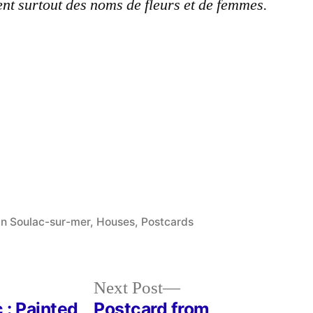
ent surtout des noms de fleurs et de femmes.
 in Soulac-sur-mer
,
Houses
,
Postcards
Next
Next Post
post:
 : Painted
Postcard from