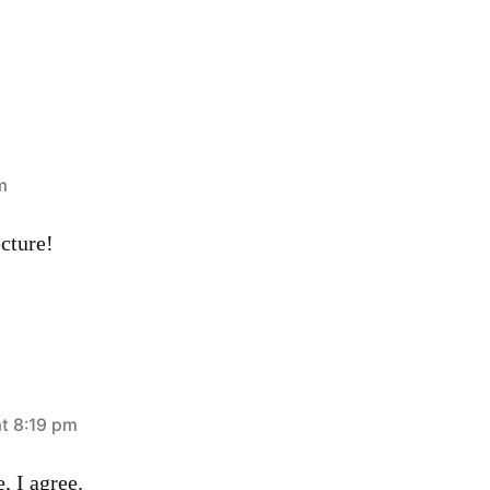
m
cture!
at 8:19 pm
, I agree.