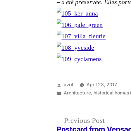
– a été préservée. Elles port
Posted
avril
April 23, 2017
by
Posted
Architecture
,
historical homes
in
Previous
Previous Post
post:
Postcard from Vensac