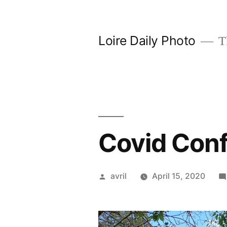
Skip
to
Loire Daily Photo
Th
content
Covid Con
Posted
avril
April 15, 2020
by