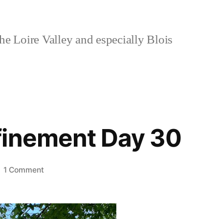
e Loire Valley and especially Blois
finement Day 30
on
1 Comment
Covid
Confinement
Day