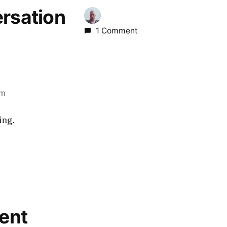
ersation
1 Comment
am
ing.
ent