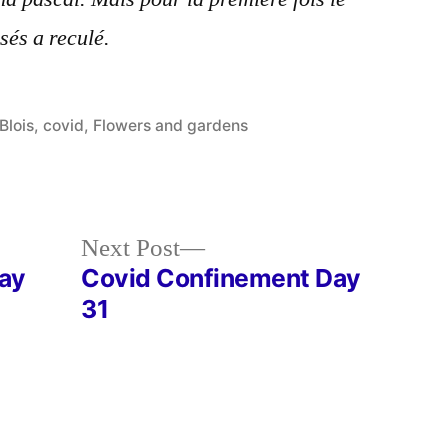
sés a reculé.
Posted
Blois
,
covid
,
Flowers and gardens
in
Next
Next Post
post:
ay
Covid Confinement Day
31