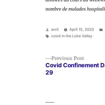
nombre de malades hospitali
Posted
avril
April 15, 2020
by
Tags:
covid in the Loire Valley
Previous
Previous Post
post:
Covid Confinement D
Post
29
navigation