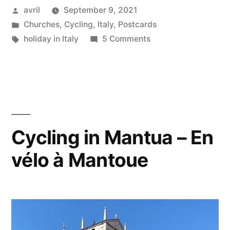
Posted
avril
September 9, 2021
by
Posted
Churches
,
Cycling
,
Italy
,
Postcards
in
Tags:
on
holiday in Italy
5 Comments
Postcard
from
Ravenna
Cycling in Mantua – En
vélo à Mantoue