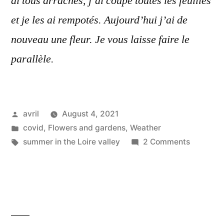
ai tous arrachés, j’ai coupé toutes les feuilles
et je les ai rempotés. Aujourd’hui j’ai de
nouveau une fleur. Je vous laisse faire le
parallèle.
Posted
avril
August 4, 2021
by
Posted
covid
,
Flowers and gardens
,
Weather
in
Tags:
on
summer in the Loire valley
2 Comments
The
Dahlia
–
Le
dahlia