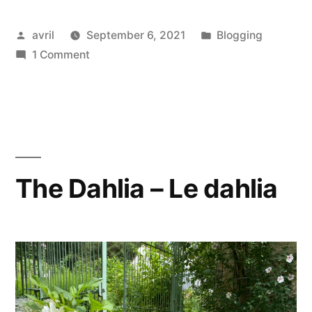
Posted
Posted
avril
September 6, 2021
Blogging
by
on
in
1 Comment
Cycling
in
Mantua
–
En
vélo
The Dahlia – Le dahlia
à
Mantoue