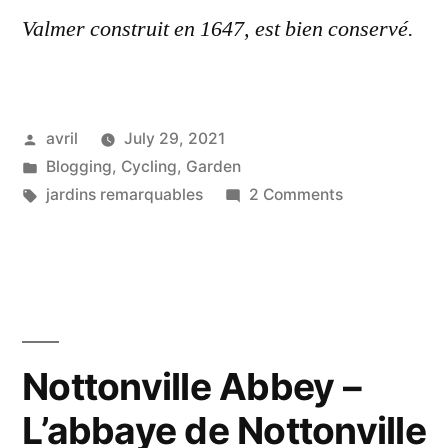
Valmer construit en 1647, est bien conservé.
Posted
avril
July 29, 2021
by
Posted
Blogging
,
Cycling
,
Garden
in
Tags:
on
jardins remarquables
2 Comments
Valmer
Gardens
–
Jardin
de
Valmer
Nottonville Abbey –
L’abbaye de Nottonville