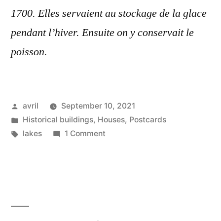
1700. Elles servaient au stockage de la glace
pendant l’hiver. Ensuite on y conservait le
poisson.
Posted
avril
September 10, 2021
by
Posted
Historical buildings
,
Houses
,
Postcards
in
Tags:
on
lakes
1 Comment
Postcard
from
Italy
–
Lake
Varese