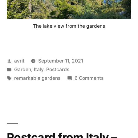
The lake view from the gardens
Posted
avril
September 11, 2021
by
Posted
Garden
,
Italy
,
Postcards
in
Tags:
on
remarkable gardens
6 Comments
Postcard
from
Italy
–
Verbania
Postcard from Italy –